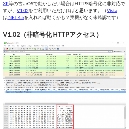
XP
等の古いOSで動かしたい場合はHTTPS暗号化に非対応で
すが、
V1.02
をご利用いただければと思います。（
Vista
は
.NET 4.5
を入れれば動くかも？実機がなく未確認です）
V1.02（非暗号化 HTTPアクセス）