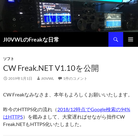
コ
ン
テ
ン
ツ
検
JI0VWLのFreakな日常
へ
索
ス
メインメ
キ
ニュー
ソフト
ッ
CW Freak.NET V1.10を公開
プ
2019年1月1日
JI0VWL
1件のコメント
CW Freakなみなさま、本年もよろしくお願いいたします。
昨今のHTTPS化の流れ（
2018/12時点でGoogle検索の94%
はHTTPS
）を鑑みまして、大変遅ればせながら拙作CW
Freak.NETもHTTPS化いたしました。