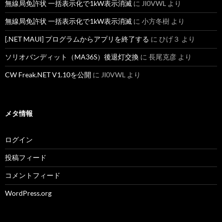
無線局免許状 一括表示化で1kW表示消滅
に
JI0VWL
より
無線局免許状 一括表示化で1kW表示消滅
に
小方冬樹
より
[.NET MAUI] プログラムからアプリを終了する
に
ひげ３
より
ソリオバンディット（MA36S）後退灯交換
に
長尾克彦
より
CW Freak.NET V1.10を公開
に
JI0VWL
より
メタ情報
ログイン
投稿フィード
コメントフィード
WordPress.org