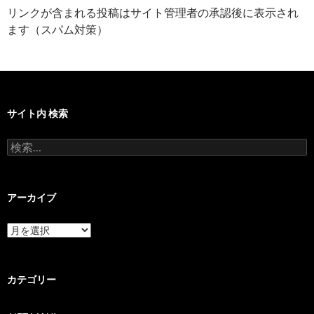
リンクが含まれる投稿はサイト管理者の承認後に表示され
ます（スパム対策）
サイト内 検索
検
索:
アーカイブ
ア
ー
カ
イ
ブ
カテゴリー