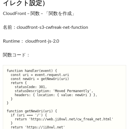
イレクト設定）
CloudFront – 関数 – 「関数を作成」
名前：cloudfront-s3-cwfreak-net-function
Runtime： cloudfront-js-2.0
関数コード：
function handler(event) {

  const uri = event.request.uri

  const newUri = getNewUri(uri)

  return {

    statusCode: 301,

    statusDescription: 'Moved Permanently',

    headers: { location: { value: newUri } },

  }

}

function getNewUri(uri) {

  if (uri === '/') {

    return 'https://web.ji0vwl.net/cw_freak_net.html'

  }

  return 'https://ji0vwl.net'
