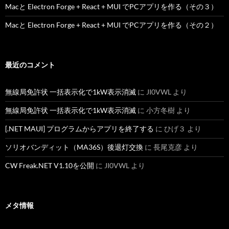
Macと Electron Forge + React + MUI でPCアプリを作る（その３）
Macと Electron Forge + React + MUI でPCアプリを作る（その２）
最近のコメント
無線局免許状 一括表示化で1kW表示消滅
に
JI0VWL
より
無線局免許状 一括表示化で1kW表示消滅
に
小方冬樹
より
[.NET MAUI] プログラムからアプリを終了する
に
ひげ３
より
ソリオバンディット（MA36S）後退灯交換
に
長尾克彦
より
CW Freak.NET V1.10を公開
に
JI0VWL
より
メタ情報