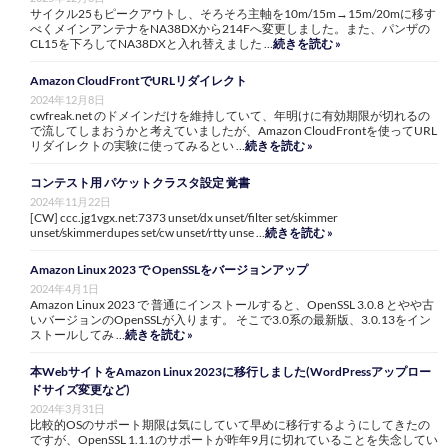
サイクル25もピークアウトし、そろそろ主軸を10m/15m→15m/20mに移す
べくメインアンテナをNA38DXから214Fへ変更しました。また、パンザの
CL15を下ろしてNA38DXと入れ替えました …
続きを読む »
Amazon CloudFrontでURLリダイレクト
2024年12月8日
cwfreak.net のドメインだけを維持していて、年明けに有効期限が切れるの
で流してしまおうかと考えていましたが、Amazon CloudFrontを使ってURL
リダイレクトの実験に使ってみるとい …
続きを読む »
コンテスト用 パケットクラスタ設定 覚書
2024年11月22日
[CW] ccc.jg1vgx.net:7373 unset/dx unset/filter set/skimmer
unset/skimmerdupes set/cw unset/rtty unse …
続きを読む »
Amazon Linux 2023 で OpenSSLをバージョンアップ
2024年4月1日
Amazon Linux 2023 で 普通にインストールすると、OpenSSL 3.0.8 とやや古
いバージョンのOpenSSLが入ります。 そこで3.0系の最新版、3.0.13をイン
ストールしてみ …
続きを読む »
本WebサイトをAmazon Linux 2023に移行しました(WordPressアップロー
ドサイズ変更など)
2024年3月31日
比較的OSのサポート期限は気にしていて早めに移行するようにしてきたの
ですが、OpenSSL 1.1.1のサポートが昨年9月に切れていることを失念してい