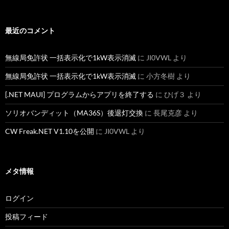
最近のコメント
無線局免許状 一括表示化で1kW表示消滅
に
JI0VWL
より
無線局免許状 一括表示化で1kW表示消滅
に
小方冬樹
より
[.NET MAUI] プログラムからアプリを終了する
に
ひげ３
より
ソリオバンディット（MA36S）後退灯交換
に
長尾克彦
より
CW Freak.NET V1.10を公開
に
JI0VWL
より
メタ情報
ログイン
投稿フィード