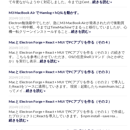
て今更ながらようやく対応しました。今まではCent …
続きを読む »
M3 MacBook Air で Hamlog + hQSLを動かす。
2024年3月17日
Electron勉強最中でしたが、急にM3 MacBook Airが発表されたので衝動買
いして一時中断。今まではTimeMachineでまるっと移行していましたが、心
機一転クリーンインストールすること …
続きを読む »
Macと Electron Forge + React + MUI でPCアプリを作る（その４）
2024年3月2日
Macと Electron Forge + React + MUI でPCアプリを作る（その３）の続きで
す。 こちらを参考にさせていただき、OSの任意Shellコマンド（lsとかdfと
か）を実行し表示 …
続きを読む »
Macと Electron Forge + React + MUI でPCアプリを作る（その３）
2024年2月25日
Macと Electron Forge + React + MUI でPCアプリを作る（その２）で導入し
たReactをソースに適用していきます。 現状：起動したら main/main.tsによ
ってメイ …
続きを読む »
Macと Electron Forge + React + MUI でPCアプリを作る（その２）
2024年2月25日
Macと Electron Forge + React + MUI でPCアプリを作る（その１）で作成し
たプロジェクトにReactを導入していきます。 $ npm install --save rea …
続きを読む »