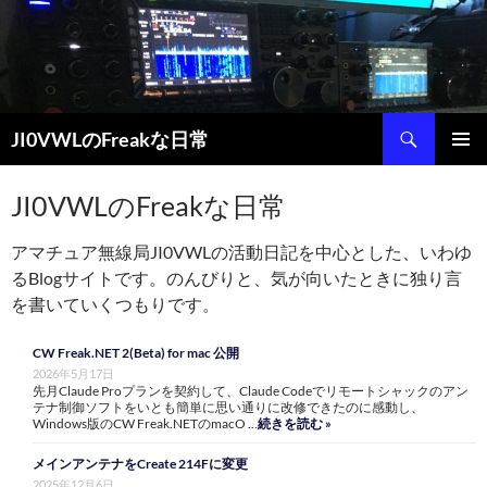
コ
ン
テ
ン
ツ
検
JI0VWLのFreakな日常
へ
索
ス
メインメ
キ
ニュー
JI0VWLのFreakな日常
ッ
プ
アマチュア無線局JI0VWLの活動日記を中心とした、いわゆ
るBlogサイトです。のんびりと、気が向いたときに独り言
を書いていくつもりです。
CW Freak.NET 2(Beta) for mac 公開
2026年5月17日
先月Claude Proプランを契約して、Claude Codeでリモートシャックのアン
テナ制御ソフトをいとも簡単に思い通りに改修できたのに感動し、
Windows版のCW Freak.NETのmacO …
続きを読む »
メインアンテナをCreate 214Fに変更
2025年12月6日