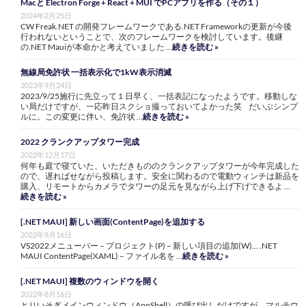
Macと Electron Forge + React + MUI でPCアプリを作る（その１）
2024年2月25日
CW Freak.NET の開発フレームワークである.NET Frameworkの更新が今後
行われないということで、次のフレームワークを検討しています。後継
の.NET Mauiが本命かと考えていました …
続きを読む »
無線局免許状 一括表示化で1kW表示消滅
2023年9月24日
2023/9/25施行に先立って１日早く、一括表記になったようです。移動しな
い局だけですが、一応昨日スクショ撮っておいてよかった笑 だいぶシンプ
ルに。この変更に伴い、免許状 …
続きを読む »
2022 クランクアップタワー完成
2022年12月17日
何年も庭で寝ていた、いただきもののクランクアップタワーが今年完成した
ので、遅ればせながら投稿します。安全に関わるので電動ウィンチは新品を
購入、リモートからカメラでタワーの足元を見ながら上げ下げできるよ …
続きを読む »
[.NET MAUI] 新しい画面(ContentPage)を追加する
2022年8月16日
VS2022メニューバー – プロジェクト(P) – 新しい項目の追加(W)… .NET
MAUI ContentPage(XAML) – ファイル名を …
続きを読む »
[.NET MAUI] 複数のウィンドウを開く
2022年8月16日
とりいそぎメインウィンドウ（AppShell）の呼び出しだけですが、マルチウ