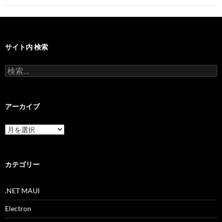
サイト内 検索
検
索:
アーカイブ
ア
ー
カ
イ
ブ
カテゴリー
.NET MAUI
Electron