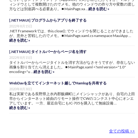
ィンドウとして複数開けたのでメモ。他のウィンドウの作り方や変数の渡し
方などは別途調べる必要あり。 ■ MainPage.xa …
続きを読む »
[.NET MAUI] プログラムからアプリを終了する
2022年8月15日
.NET Frameworkでは、this.close(); でウィンドウを閉じることができました
が、意外と苦戦したのでメモ。 ■ MainPage.xaml.cs namespace MauiApp …
続きを読む »
[.NET MAUI] タイトルバーからページ名を消す
2022年8月15日
タイトルバーからページタイトルを消す方法がなさそうですが、存在しない
画像を割り当てたら消えました。 ■ MainPage.xaml <?xml version="1.0"
encoding="u …
続きを読む »
WebDavを立ててインターネット越しでHamlogを共有する
2020年8月30日
私は実家である長野県上水内郡飯綱町にメインシャックがあり、自宅の上田
市からインターネット経由のリモート操作でCWのコンテスト中心にオンエ
アしています。 一方、最近自宅にもIC-705を購入して無線設備 …
続きを読む »
全ての投稿 >>