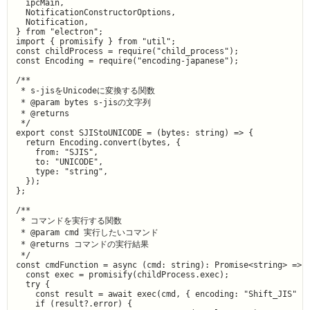
  ipcMain,

  NotificationConstructorOptions,

  Notification,

} from "electron";

import { promisify } from "util";

const childProcess = require("child_process");

const Encoding = require("encoding-japanese");

/**

 * s-jisをUnicodeに変換する関数

 * @param bytes s-jisの文字列                                  
 * @returns

 */

export const SJIStoUNICODE = (bytes: string) => {

  return Encoding.convert(bytes, {

    from: "SJIS",

    to: "UNICODE",

    type: "string",

  });

};

/**

 * コマンドを実行する関数

 * @param cmd 実行したいコマンド

 * @returns コマンドの実行結果

 */

const cmdFunction = async (cmd: string): Promise<string> => {
  const exec = promisify(childProcess.exec);

  try {

    const result = await exec(cmd, { encoding: "Shift_JIS" })
    if (result?.error) {
