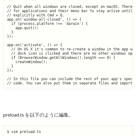
// Quit when all windows are closed, except on macOS. There, 
// for applications and their menu bar to stay active until t
// explicitly with Cmd + Q.

app.on('window-all-closed', () => {

  if (process.platform !== 'darwin') {

    app.quit();

  }

});

app.on('activate', () => {

  // On OS X it's common to re-create a window in the app whe
  // dock icon is clicked and there are no other windows open
  if (BrowserWindow.getAllWindows().length === 0) {

    createWindow();

  }

});

// In this file you can include the rest of your app's specif
preload.ts を以下のように編集。
$ vim preload.ts
