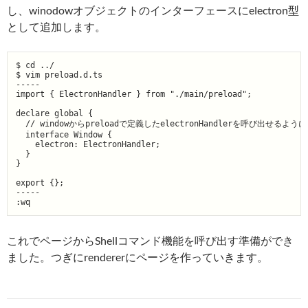
し、winodowオブジェクトのインターフェースにelectron型
として追加します。
$ cd ../

$ vim preload.d.ts

-----

import { ElectronHandler } from "./main/preload";

declare global {

  // windowからpreloadで定義したelectronHandlerを呼び出せるよう
  interface Window {

    electron: ElectronHandler;

  }

}

export {};

-----

これでページからShellコマンド機能を呼び出す準備ができ
ました。つぎにrendererにページを作っていきます。