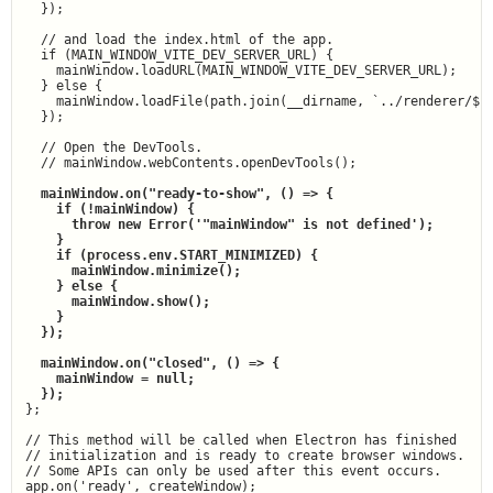
  });

  // and load the index.html of the app.

  if (MAIN_WINDOW_VITE_DEV_SERVER_URL) {

    mainWindow.loadURL(MAIN_WINDOW_VITE_DEV_SERVER_URL);

  } else {

    mainWindow.loadFile(path.join(__dirname, `../renderer/${M
  });

  // Open the DevTools.

  // mainWindow.webContents.openDevTools();

  mainWindow.on("ready-to-show", () => {

    if (!mainWindow) {

      throw new Error('"mainWindow" is not defined');

    }

    if (process.env.START_MINIMIZED) {

      mainWindow.minimize();

    } else {

      mainWindow.show();

    }

  });

  mainWindow.on("closed", () => {

    mainWindow = null;

  });
};

// This method will be called when Electron has finished

// initialization and is ready to create browser windows.

// Some APIs can only be used after this event occurs.

app.on('ready', createWindow);
