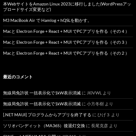
本WebサイトをAmazon Linux 2023に移行しました(WordPressアッ
プロードサイズ変更など)
M3 MacBook Air で Hamlog + hQSLを動かす。
Macと Electron Forge + React + MUI でPCアプリを作る（その４）
Macと Electron Forge + React + MUI でPCアプリを作る（その３）
Macと Electron Forge + React + MUI でPCアプリを作る（その２）
最近のコメント
無線局免許状 一括表示化で1kW表示消滅
に
JI0VWL
より
無線局免許状 一括表示化で1kW表示消滅
に
小方冬樹
より
[.NET MAUI] プログラムからアプリを終了する
に
ひげ３
より
ソリオバンディット（MA36S）後退灯交換
に
長尾克彦
より