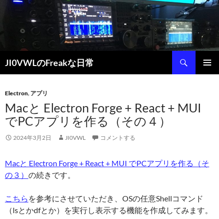
コ
ン
テ
ン
ツ
検
JI0VWLのFreakな日常
へ
索
ス
メインメ
キ
ニュー
Electron
,
アプリ
ッ
Macと Electron Forge + React + MUI
プ
でPCアプリを作る（その４）
2024年3月2日
JI0VWL
コメントする
Macと Electron Forge + React + MUI でPCアプリを作る（そ
の３）
の続きです。
こちら
を参考にさせていただき、OSの任意Shellコマンド
（lsとかdfとか）を実行し表示する機能を作成してみます。