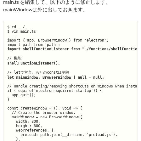
main.ts を編集して、以下のように修正します。
mainWindowは外に出しておきます。
$ cd ../

$ vim main.ts

-----

import { app, BrowserWindow } from 'electron';

import shellFunctionListener from "./functions/shellFunction
shellFunctionListener();
let mainWindow: BrowserWindow | null = null;
// Handle creating/removing shortcuts on Windows when install
if (require('electron-squirrel-startup')) {

  app.quit();

}

const createWindow = (): void => {

  // Create the browser window.

  mainWindow = new BrowserWindow({

    width: 800,

    height: 600,

    webPreferences: {

      preload: path.join(__dirname, 'preload.js'),

    },
