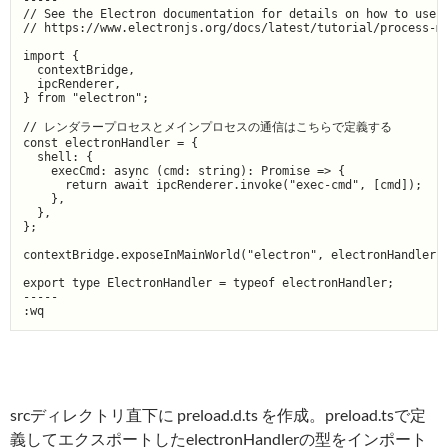
-----

// See the Electron documentation for details on how to use p
// https://www.electronjs.org/docs/latest/tutorial/process-mo
import {

  contextBridge,

  ipcRenderer,

} from "electron";

// レンダラープロセスとメインプロセスの通信はこちらで定義する

const electronHandler = {

  shell: {

    execCmd: async (cmd: string): Promise => {

      return await ipcRenderer.invoke("exec-cmd", [cmd]);

    },

  },

};

contextBridge.exposeInMainWorld("electron", electronHandler);
export type ElectronHandler = typeof electronHandler;

-----

srcディレクトリ直下に preload.d.ts を作成。preload.tsで定
義してエクスポートしたelectronHandlerの型をインポート