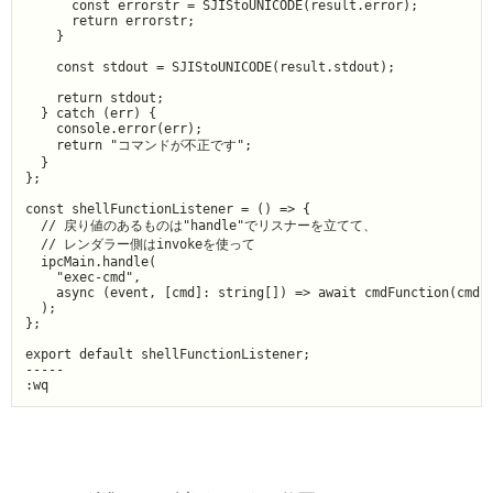
      const errorstr = SJIStoUNICODE(result.error);

      return errorstr;

    }

    const stdout = SJIStoUNICODE(result.stdout);

    return stdout;

  } catch (err) {

    console.error(err);

    return "コマンドが不正です";

  }

};

const shellFunctionListener = () => {

  // 戻り値のあるものは"handle"でリスナーを立てて、

  // レンダラー側はinvokeを使って

  ipcMain.handle(

    "exec-cmd",

    async (event, [cmd]: string[]) => await cmdFunction(cmd)

  );

};

export default shellFunctionListener;

-----
