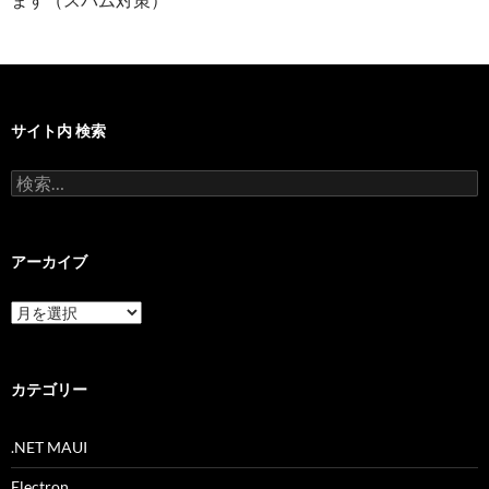
サイト内 検索
検
索:
アーカイブ
ア
ー
カ
イ
ブ
カテゴリー
.NET MAUI
Electron