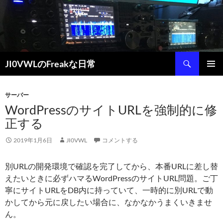
コ
ン
テ
ン
ツ
検
JI0VWLのFreakな日常
へ
索
ス
メインメ
キ
ニュー
サーバー
ッ
WordPressのサイトURLを強制的に修
プ
正する
2019年1月6日
JI0VWL
コメントする
別URLの開発環境で確認を完了してから、本番URLに差し替
えたいときに必ずハマるWordPressのサイトURL問題。ご丁
寧にサイトURLをDB内に持っていて、一時的に別URLで動
かしてから元に戻したい場合に、なかなかうまくいきませ
ん。