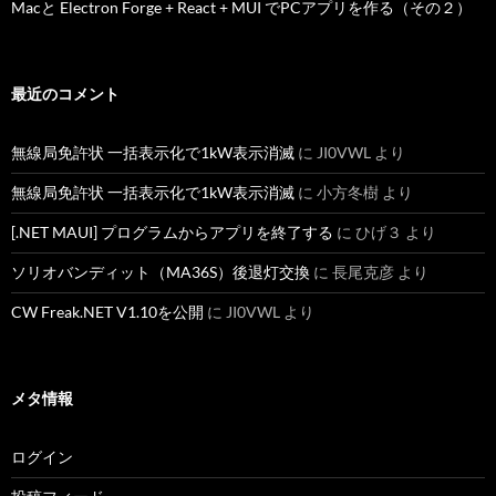
Macと Electron Forge + React + MUI でPCアプリを作る（その２）
最近のコメント
無線局免許状 一括表示化で1kW表示消滅
に
JI0VWL
より
無線局免許状 一括表示化で1kW表示消滅
に
小方冬樹
より
[.NET MAUI] プログラムからアプリを終了する
に
ひげ３
より
ソリオバンディット（MA36S）後退灯交換
に
長尾克彦
より
CW Freak.NET V1.10を公開
に
JI0VWL
より
メタ情報
ログイン