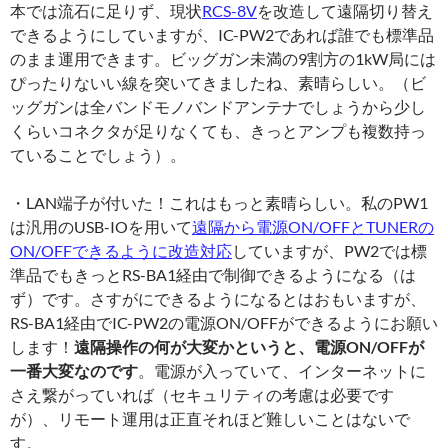
本では流石に足りず、現状
RCS-8V
を改造して遠隔切り替え
できるようにしていますが、IC-PW2であれば誰でも標準品
のまま運用できます。ビッグガン未満の9割方の1kW局には
ぴったりないい線を突いてきましたね、素晴らしい。（ビ
ッグガンは全バンドモノバンドアンテナでしょうから少し
くらいコネクタが足りなくても、きっとアンプも複数持っ
ていることでしょう）。
・LAN端子が付いた！これはもっと素晴らしい。私のPW1
は汎用のUSB-IOを用いて
遠隔から電源ON/OFFとTUNERの
ON/OFFできるように改造対応
していますが、PW2では標
準品でもきっとRS-BA1経由で制御できるようになる（は
ず）です。さすがにできるようになるとはおもいますが、
RS-BA1経由でIC-PW2の電源ON/OFFができるようにお願い
します！
遠隔操作の何が大変かというと、電源ON/OFFが
一番大変なのです
。電源が入っていて、インターネットに
さえ繋がっていれば（セキュリティの考慮は必要です
が）、リモート運用は正直それほど難しいことはないで
す。