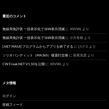
最近のコメント
無線局免許状 一括表示化で1kW表示消滅
に
JI0VWL
より
無線局免許状 一括表示化で1kW表示消滅
に
小方冬樹
より
[.NET MAUI] プログラムからアプリを終了する
に
ひげ３
より
ソリオバンディット（MA36S）後退灯交換
に
長尾克彦
より
CW Freak.NET V1.10を公開
に
JI0VWL
より
メタ情報
ログイン
投稿フィード