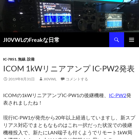
コ
ン
テ
ン
ツ
検
JI0VWLのFreakな日常
へ
索
ス
メインメ
キ
ニュー
IC-7851
,
無線
,
設備
ッ
ICOM 1kWリニアアンプ IC-PW2発表
プ
2019年8月31日
JI0VWL
コメントする
ICOMの1kWリニアアンプIC-PW1の後継機種、
IC-PW2
発
表されましたね！
現行IC-PW1が発売から20年以上経過していますし、新スプ
リアス対応でまともなものはこれ一択だった状況での後継
機種投入で、新たにLAN端子も付くようでリモート1kW局