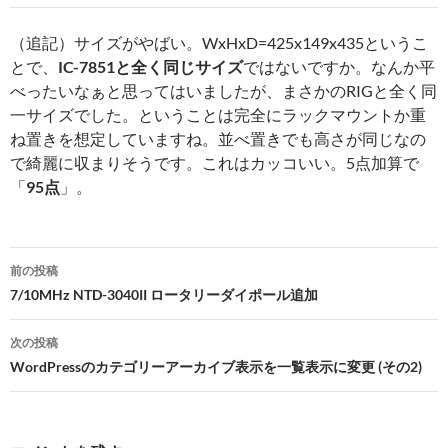
（追記）サイズがやばい。WxHxD=425x149x435というこ
とで、
IC-7851と全く同じサイズ
ではないですか。なんか平
べったいなぁと思ってはいましたが、まさかのRIGと全く同
一サイズでした。ということは完全にラックマウントか重
ね置きを想定していますね。並べ置きでも高さが同じなの
で綺麗に収まりそうです。これはカッコいい。5点加算で
「
95点
」。
投
前の投稿
稿
7/10MHz NTD-3040II ロータリーダイポール追加
ナ
次の投稿
ビ
WordPressのカテゴリーアーカイブ表示を一覧表示に変更 (その2)
ゲ
ー