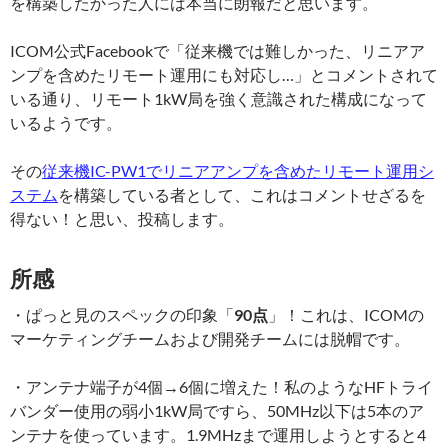
を構築したかった人には本当に朗報だと思います。
ICOM公式Facebookで「従来機では難しかった、リニアア
ンプを含めたリモート運用にも対応し…」とコメントされて
いる通り、リモート1kW局を強く意識された構成になって
いるようです。
その
従来機IC-PW1でリニアアンプを含めたリモート運用シ
ステム
を構築している者として、これはコメントせざるを
得ない！と思い、投稿します。
所感
・ぱっと見のスペックの印象「
90点
」！これは、ICOMの
マーケティングチームおよび開発チームには脱帽です。
・アンテナ端子が4個→6個に増えた！私のようなHFトライ
バンダー使用の弱小1kW局ですら、50MHz以下は5本のア
ンテナを使っています。1.9MHzまで運用しようとすると4