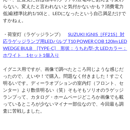
らない。変えたと言われないと気付かないかも？消費電力
低減(標準比約1/10)と、LEDになったという自己満足だけで
すかねぇ。
・荷室灯（ラゲッジランプ）
SUZUKI IGNIS［FF21S］対
応ラゲッジランプ用LEDバルブ T10 POWER COB 120lm LED
WEDGE BULB [TYPE-C] 形状：うちわ型-大 LEDカラー：
ホワイト 1セット1個入り
イグニス用ですが、画像で調べたところ同じような感じだ
ったので、えいや！で購入。問題なく付きました！すごく
明るいです。ディーラオプションの室内灯（フロント、セ
ンター）より数倍明るい（笑）そもそもソリオのラゲッジ
ランプって、カタログ・ホームページどころか画像でも載
っているところが少ないマイナー部位なので、今回最も調
査に苦戦しました。