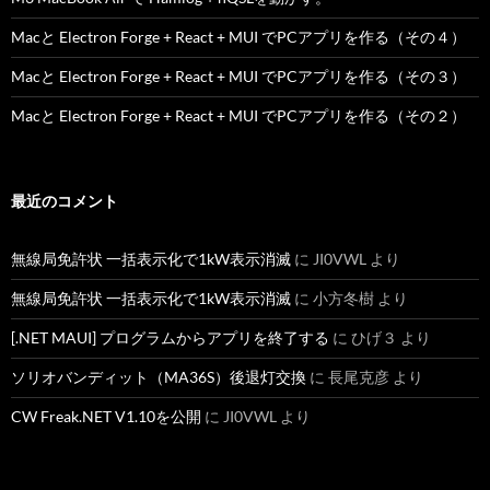
Macと Electron Forge + React + MUI でPCアプリを作る（その４）
Macと Electron Forge + React + MUI でPCアプリを作る（その３）
Macと Electron Forge + React + MUI でPCアプリを作る（その２）
最近のコメント
無線局免許状 一括表示化で1kW表示消滅
に
JI0VWL
より
無線局免許状 一括表示化で1kW表示消滅
に
小方冬樹
より
[.NET MAUI] プログラムからアプリを終了する
に
ひげ３
より
ソリオバンディット（MA36S）後退灯交換
に
長尾克彦
より
CW Freak.NET V1.10を公開
に
JI0VWL
より