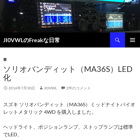
コ
ン
テ
ン
ツ
検
JI0VWLのFreakな日常
へ
索
ス
メインメ
キ
ニュー
車
ッ
ソリオバンディット（MA36S）LED
プ
化
2016年7月30日
JI0VWL
2件のコメント
スズキ ソリオバンディット（MA36S）ミッドナイトバイオ
レットメタリック 4WD を購入しました。
ヘッドライト、ポジションランプ、ストップランプは標準
でLED、