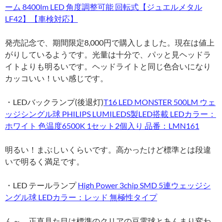
ーム 8400lm LED 角度調整可能 回転式【ジュエルメタル
LF42】【車検対応】
発売記念で、期間限定8,000円で購入しました。現在は値上
がりしているようです。光量は十分で、パッと見ヘッドラ
イトよりも明るいです。ヘッドライトと同じ色合いになり
カッコいい！いい感じです。
・LEDバックランプ(後退灯)
T16 LED MONSTER 500LM ウェ
ッジシングル球 PHILIPS LUMILEDS製LED搭載 LEDカラー：
ホワイト 色温度6500K 1セット2個入り 品番：LMN161
明るい！まぶしいくらいです。高かったけど標準とは段違
いで明るく満足です。
・LED テールランプ
High Power 3chip SMD 5連ウェッジシ
ングル球 LEDカラー：レッド 無極性タイプ
ん～、正直見た目は標準のクリアの豆電球とあんまり変わ