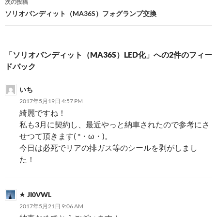
次の投稿
ビ
ソリオバンディット（MA36S）フォグランプ交換
ゲ
ー
「ソリオバンディット（MA36S）LED化」への2件のフィー
シ
ドバック
ョ
いち
ン
2017年5月19日 4:57 PM
綺麗ですね！
私も3月に契約し、最近やっと納車されたので参考にさ
せつて頂きます( *・ω・)。
今日は必死でリアの排ガス等のシールを剥がしまし
た！
JI0VWL
2017年5月21日 9:06 AM