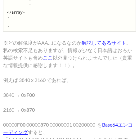
          .

          .

</array>

.

.

※どの解像度がAAA…になるなのか
解説してあるサイト
。
私の検索不足もありますが、情報が少なく日本語はおろか
英語サイトも含め
ここ
以外見つけられませんでした（貴重
な情報提供に感謝します！！）。
例えば 3840 x 2160 であれば、
3840 → 0x
F00
2160 → 0x
870
00000
F00
00000
870
00000001 00200000 を
Base64エンコ
ーディング
すると、