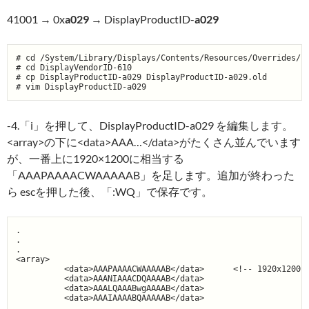
41001 → 0x
a029
→ DisplayProductID-
a029
# cd /System/Library/Displays/Contents/Resources/Overrides/

# cd DisplayVendorID-610

# cp DisplayProductID-a029 DisplayProductID-a029.old

-4.「i」を押して、DisplayProductID-a029 を編集します。
<array>の下に<data>AAA…</data>がたくさん並んでいます
が、一番上に1920×1200に相当する
「AAAPAAAACWAAAAAB」を足します。追加が終わった
ら escを押した後、「:WQ」で保存です。
.

.

.

<array>

          <data>AAAPAAAACWAAAAAB</data>      <!-- 1920x1200 A
          <data>AAANIAAACDQAAAAB</data>

          <data>AAALQAAABwgAAAAB</data>

          <data>AAAIAAAABQAAAAAB</data>

          .
