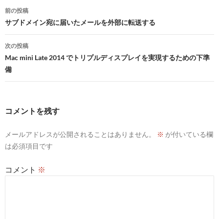
投
前の投稿
稿
サブドメイン宛に届いたメールを外部に転送する
ナ
次の投稿
ビ
Mac mini Late 2014 でトリプルディスプレイを実現するための下準
備
ゲ
ー
シ
コメントを残す
ョ
メールアドレスが公開されることはありません。
※
が付いている欄
ン
は必須項目です
コメント
※