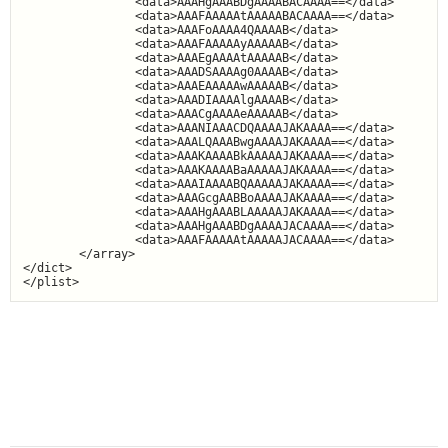
                <data>AAAHgAAABDgAAAABACAAAA==</data>

                <data>AAAFAAAAAtAAAAABACAAAA==</data>

                <data>AAAFoAAAA4QAAAAB</data>

                <data>AAAFAAAAAyAAAAAB</data>

                <data>AAAEgAAAAtAAAAAB</data>

                <data>AAADSAAAAg0AAAAB</data>

                <data>AAAEAAAAAwAAAAAB</data>

                <data>AAADIAAAAlgAAAAB</data>

                <data>AAACgAAAAeAAAAAB</data>

                <data>AAANIAAACDQAAAAJAKAAAA==</data>

                <data>AAALQAAABwgAAAAJAKAAAA==</data>

                <data>AAAKAAAABkAAAAAJAKAAAA==</data>

                <data>AAAKAAAABaAAAAAJAKAAAA==</data>

                <data>AAAIAAAABQAAAAAJAKAAAA==</data>

                <data>AAAGcgAABBoAAAAJAKAAAA==</data>

                <data>AAAHgAAABLAAAAAJAKAAAA==</data>

                <data>AAAHgAAABDgAAAAJACAAAA==</data>

                <data>AAAFAAAAAtAAAAAJACAAAA==</data>

        </array>

</dict>
