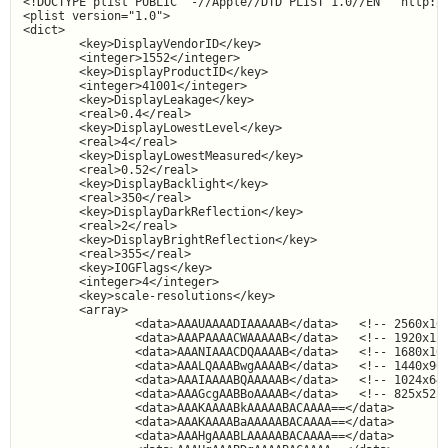
<!DOCTYPE plist PUBLIC "-//Apple//DTD PLIST 1.0//EN" "http://
<plist version="1.0">

<dict>

        <key>DisplayVendorID</key>

        <integer>1552</integer>

        <key>DisplayProductID</key>

        <integer>41001</integer>

        <key>DisplayLeakage</key>

        <real>0.4</real>

        <key>DisplayLowestLevel</key>

        <real>4</real>

        <key>DisplayLowestMeasured</key>

        <real>0.52</real>

        <key>DisplayBacklight</key>

        <real>350</real>

        <key>DisplayDarkReflection</key>

        <real>2</real>

        <key>DisplayBrightReflection</key>

        <real>355</real>

        <key>IOGFlags</key>

        <integer>4</integer>

        <key>scale-resolutions</key>

        <array>

                <data>AAAUAAAADIAAAAAB</data>   <!-- 2560x160
                <data>AAAPAAAACWAAAAAB</data>   <!-- 1920x120
                <data>AAANIAAACDQAAAAB</data>   <!-- 1680x105
                <data>AAALQAAABwgAAAAB</data>   <!-- 1440x900
                <data>AAAIAAAABQAAAAAB</data>   <!-- 1024x640
                <data>AAAGcgAABBoAAAAB</data>   <!-- 825x525 
                <data>AAAKAAAABkAAAAABACAAAA==</data>

                <data>AAAKAAAABaAAAAABACAAAA==</data>

                <data>AAAHgAAABLAAAAABACAAAA==</data>
