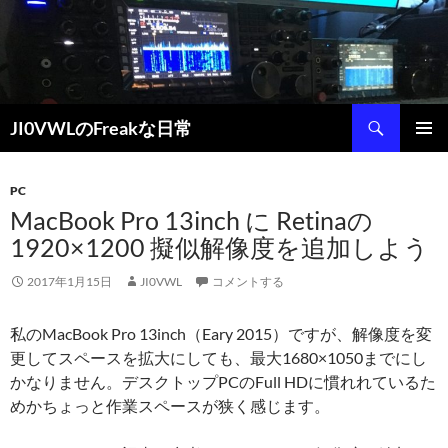
コ
ン
テ
ン
ツ
検
JI0VWLのFreakな日常
へ
索
ス
メインメ
キ
ニュー
PC
ッ
MacBook Pro 13inch に Retinaの
プ
1920×1200 擬似解像度を追加しよう
2017年1月15日
JI0VWL
コメントする
私のMacBook Pro 13inch（Eary 2015）ですが、解像度を変
更してスペースを拡大にしても、最大1680×1050までにし
かなりません。デスクトップPCのFull HDに慣れれているた
めかちょっと作業スペースが狭く感じます。