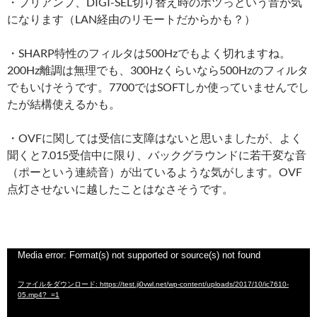
・プリアンプ、DIGI-SEL切り替え時のボツっという音が気
になります（LAN経由のリモートだからかも？）
・SHARP特性のフィルタは500Hzでもよく切れますね。
200Hz離調は無理でも、300Hzくらいなら500Hzのフィルタ
でもいけそうです。7700ではSOFTしか使っていませんでし
たが結構使えるかも。
・OVFに関しては受信に支障はないと思いましたが、よく
聞くと7.015受信中に限り、バックグラウンドに若干変な音
（ポーという連続音）が出ているような気がします。OVF
点灯させないに越したことはなさそうです。
動
Media error: Format(s) not supported or source(s) not found
画
ファイルをダウンロード: https://test.ji0vwl.net/wp-content/uploads/2017/10/ic7610-
プ
05.mp4?_=1
レ