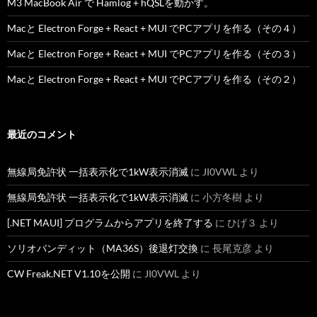
M3 MacBook Air で Hamlog + hQSLを動かす。
Macと Electron Forge + React + MUI でPCアプリを作る（その４）
Macと Electron Forge + React + MUI でPCアプリを作る（その３）
Macと Electron Forge + React + MUI でPCアプリを作る（その２）
最近のコメント
無線局免許状 一括表示化で1kW表示消滅
に
JI0VWL
より
無線局免許状 一括表示化で1kW表示消滅
に
小方冬樹
より
[.NET MAUI] プログラムからアプリを終了する
に
ひげ３
より
ソリオバンディット（MA36S）後退灯交換
に
長尾克彦
より
CW Freak.NET V1.10を公開
に
JI0VWL
より