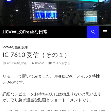
コ
ン
テ
ン
ツ
検
JI0VWLのFreakな日常
へ
索
ス
メインメ
キ
ニュー
IC-7610
,
無線
,
設備
ッ
IC-7610 受信（その１）
プ
2017年10月5日
JI0VWL
コメントする
リモートで聞いてみました。7MHz CW、フィルタ特性
SHARPです。
詳細なレビューをお待ちの方には物足りないと思います
が、取り急ぎ適当な動画とショートコメントです。