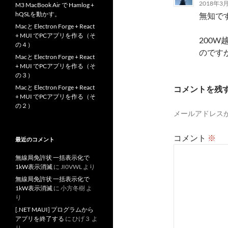
2018年3月
M3 MacBook Air で Hamlog +
hQSLを動かす。
無知で
Macと Electron Forge + React
+ MUI でPCアプリを作る（そ
200
の４）
のです
Macと Electron Forge + React
+ MUI でPCアプリを作る（そ
の３）
Macと Electron Forge + React
コメントを残
+ MUI でPCアプリを作る（そ
の２）
メールアドレス
コメント
※
最近のコメント
無線局免許状 一括表示化で
1kW表示消滅
に
JI0VWL
より
無線局免許状 一括表示化で
1kW表示消滅
に
小方冬樹
よ
り
[.NET MAUI] プログラムから
アプリを終了する
に
ひげ３
よ
り