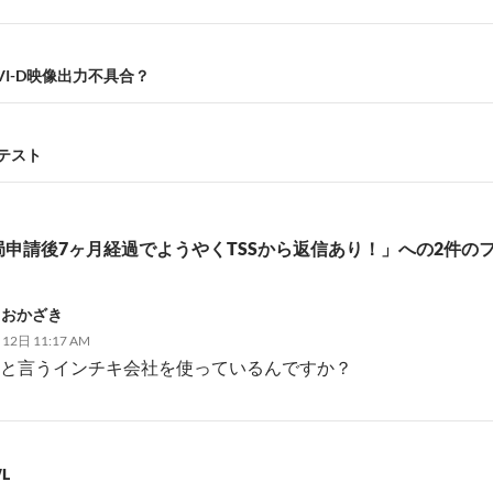
06 DVI-D映像出力不具合？
ンテスト
申請後7ヶ月経過でようやくTSSから返信あり！」への2件の
L おかざき
12日 11:17 AM
SSと言うインチキ会社を使っているんですか？
WL