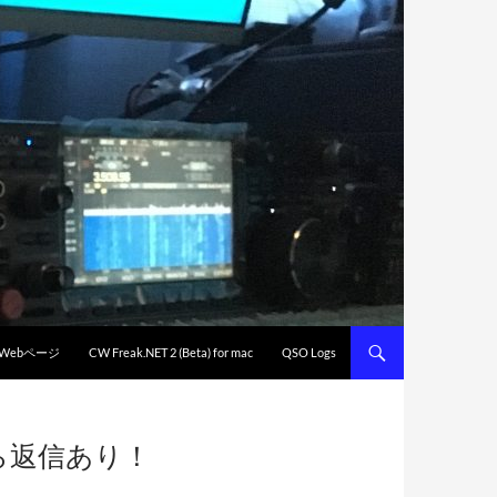
 Webページ
CW Freak.NET 2 (Beta) for mac
QSO Logs
ら返信あり！