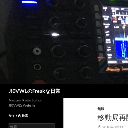
コ
ン
テ
ン
ツ
へ
ス
キ
ッ
プ
検
JI0VWLのFreakな日常
索
Amateur Radio Station
JI0VWL's Website
無線
移動局再
サイト内 検索
検
2018年3月11日