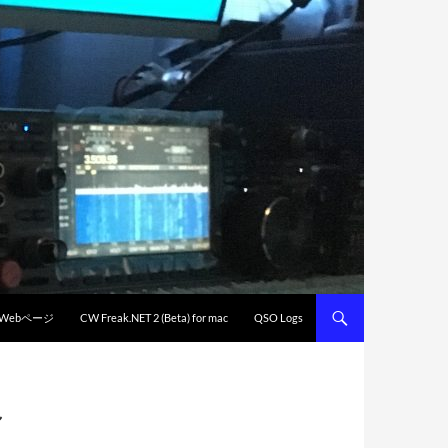
 Webページ
CW Freak.NET 2 (Beta) for mac
QSO Logs
し