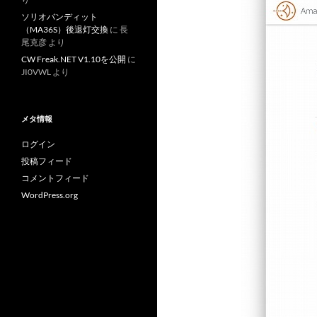
ソリオバンディット
（MA36S）後退灯交換
に
長
尾克彦
より
CW Freak.NET V1.10を公開
に
JI0VWL
より
メタ情報
ログイン
投稿フィード
コメントフィード
WordPress.org