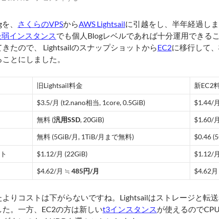
gを、
さくらのVPS
から
AWS Lightsail
に引越をし、半年経過しま
の最弱インスタンス
でも個人Blogレベルであれば十分運用できる
きたので、 Lightsailのスナップショットから
EC2
に移行して、
ることにしました。
旧Lightsail料金
新EC2
$3.5/月 (t2.nano相当, 1core, 0.5GiB)
$1.44/月
無料 (
汎用SSD
, 20GiB)
$1.60/月
無料 (5GiB/月, 1TiB/月まで無料)
$0.46 
ト
$1.12/月 (22GiB)
$1.12/月
$4.62/月 ≒
485円/月
$4.62月
よりコストは下がらないですね。Lightsailはストレージと
た。一方、EC2の方は新しい
t3インスタンス
が使えるのでCP