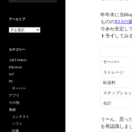
索:
昨年末に当Blo
アーカイブ
ものの
$3.5
てきた
安定して
ア
ー
トライ
してみ
カ
イ
カテゴリー
ブ
.NET MAUI
サーバー
Electron
ストレージ
IoT
PC
転送料
サーバー
スナップショッ
アプリ
その他
合計
無線
コンテスト
う〜ん、思った
ソフト
を再認識しまし
設備