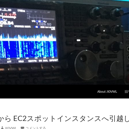
About JI0VWL
旧
sail から EC2スポットインスタンスへ引越
JI0VWL
コメントする