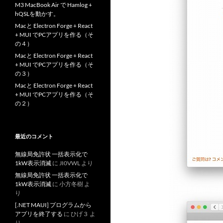
M3 MacBook Air で Hamlog +
hQSLを動かす。
Macと Electron Forge + React
+ MUI でPCアプリを作る（そ
の４）
Macと Electron Forge + React
+ MUI でPCアプリを作る（そ
の３）
Macと Electron Forge + React
+ MUI でPCアプリを作る（そ
の２）
最近のコメント
無線局免許状 一括表示化で
1kW表示消滅
に
JI0VWL
より
無線局免許状 一括表示化で
1kW表示消滅
に
小方冬樹
よ
り
[.NET MAUI] プログラムから
アプリを終了する
に
ひげ３
よ
り