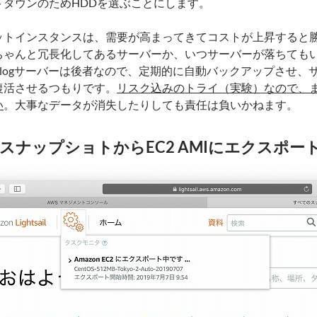
トダウンのためHDDを選ぶことにします。
ットインスタンスは、需要が高まってきてコストが上昇すると
ちゃんと冗長化してあるサーバーか、いつサーバーが落ちても
Blogサーバーは後者なので、定期的に自動バックアップさせ、
復活させるつもりです。
リスク込みのトライ（実験）なので、
い
。大事なデータが消失したりしても責任は負いかねます。
htsailスナップショトからEC2 AMIにエクスポ