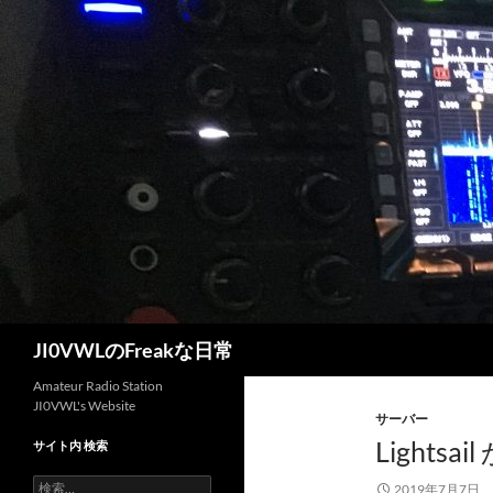
コ
ン
テ
ン
ツ
へ
ス
キ
ッ
プ
検
JI0VWLのFreakな日常
索
Amateur Radio Station
JI0VWL's Website
サーバー
Light
サイト内 検索
検
2019年7月7日